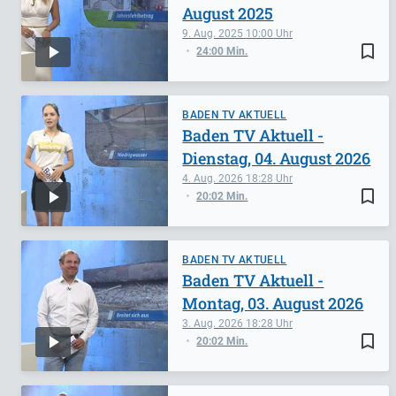
August 2025
9. Aug. 2025
10:00
bookmark_border
24:00 Min.
BADEN TV AKTUELL
Baden TV Aktuell -
Dienstag, 04. August 2026
4. Aug. 2026
18:28
bookmark_border
20:02 Min.
BADEN TV AKTUELL
Baden TV Aktuell -
Montag, 03. August 2026
3. Aug. 2026
18:28
bookmark_border
20:02 Min.