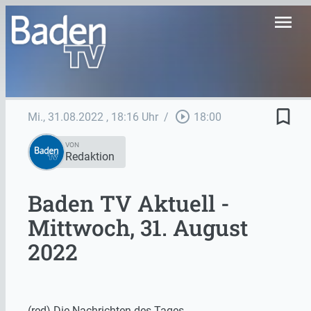
menu
bookmark_border
play_circle_outline
Mi., 31.08.2022
, 18:16 Uhr
/
18:00
VON
Redaktion
Baden TV Aktuell -
Mittwoch, 31. August
2022
(red) Die Nachrichten des Tages.