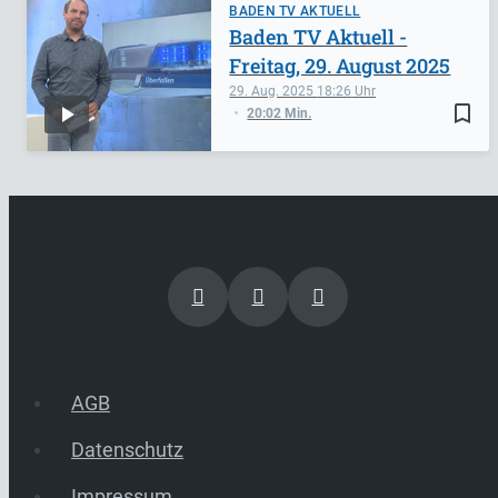
BADEN TV AKTUELL
Baden TV Aktuell -
Freitag, 29. August 2025
29. Aug. 2025
18:26
bookmark_border
20:02 Min.
AGB
Datenschutz
Impressum