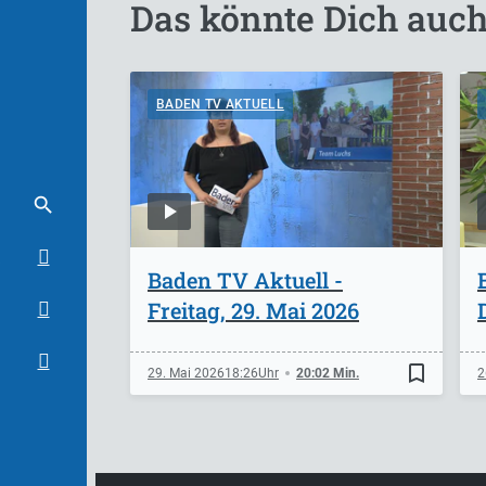
Das könnte Dich auch
BADEN TV AKTUELL
Baden TV Aktuell -
Freitag, 29. Mai 2026
bookmark_border
29. Mai 2026
18:26
20:02 Min.
2