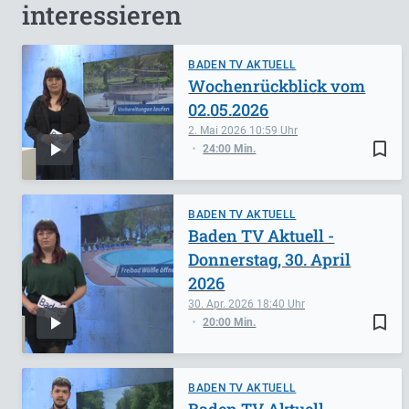
interessieren
BADEN TV AKTUELL
Wochenrückblick vom
02.05.2026
2. Mai 2026
10:59
bookmark_border
24:00 Min.
BADEN TV AKTUELL
Baden TV Aktuell -
Donnerstag, 30. April
2026
30. Apr. 2026
18:40
bookmark_border
20:00 Min.
BADEN TV AKTUELL
Baden TV Aktuell -