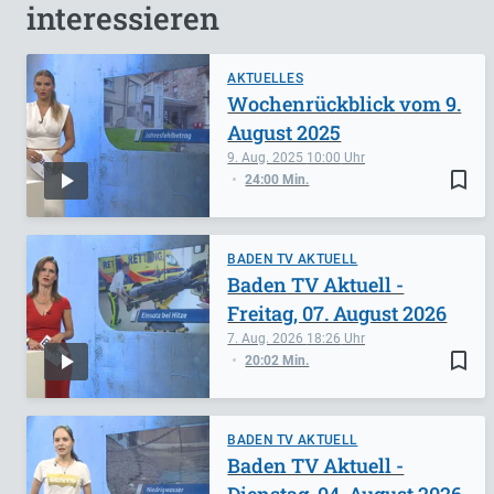
interessieren
AKTUELLES
Wochenrückblick vom 9.
August 2025
9. Aug. 2025
10:00
bookmark_border
24:00 Min.
BADEN TV AKTUELL
Baden TV Aktuell -
Freitag, 07. August 2026
7. Aug. 2026
18:26
bookmark_border
20:02 Min.
BADEN TV AKTUELL
Baden TV Aktuell -
Dienstag, 04. August 2026