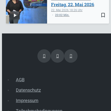
Freitag, 22. Mai 2026
22. Mai 2026
18:26
bookmark_border
20:02 Min.
AGB
Datenschutz
Impressum
Teilnahmebedingungen