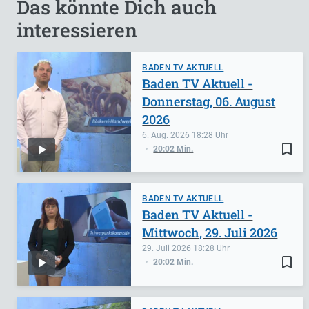
Das könnte Dich auch
interessieren
BADEN TV AKTUELL
Baden TV Aktuell -
Donnerstag, 06. August
2026
6. Aug. 2026
18:28
bookmark_border
20:02 Min.
BADEN TV AKTUELL
Baden TV Aktuell -
Mittwoch, 29. Juli 2026
29. Juli 2026
18:28
bookmark_border
20:02 Min.