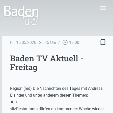
menu
bookmark_border
play_circle_outline
Fr., 15.05.2020
, 20:45 Uhr
/
18:00
Baden TV Aktuell -
Freitag
Region (red) Die Nachrichten des Tages mit Andreas
Eisinger und unter anderem diesen Themen:
<ul>
<li>Restaurants dürfen ab kommender Woche wieder