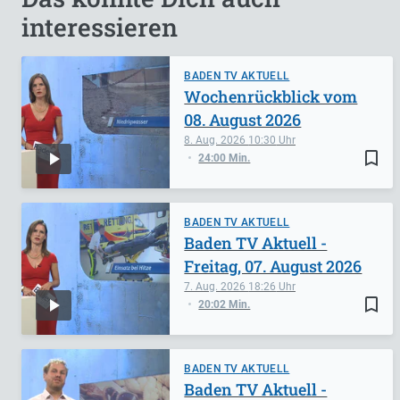
interessieren
BADEN TV AKTUELL
Wochenrückblick vom
08. August 2026
8. Aug. 2026
10:30
bookmark_border
24:00 Min.
BADEN TV AKTUELL
Baden TV Aktuell -
Freitag, 07. August 2026
7. Aug. 2026
18:26
bookmark_border
20:02 Min.
BADEN TV AKTUELL
Baden TV Aktuell -