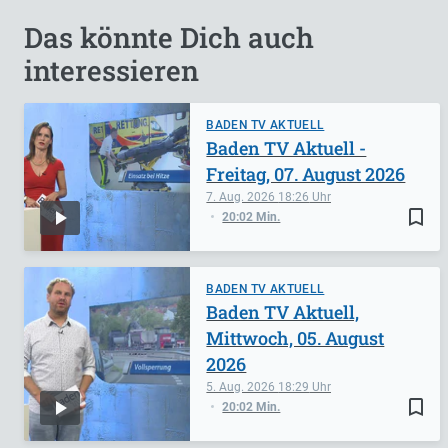
Das könnte Dich auch
interessieren
BADEN TV AKTUELL
Baden TV Aktuell -
Freitag, 07. August 2026
7. Aug. 2026
18:26
bookmark_border
20:02 Min.
BADEN TV AKTUELL
Baden TV Aktuell,
Mittwoch, 05. August
2026
5. Aug. 2026
18:29
bookmark_border
20:02 Min.