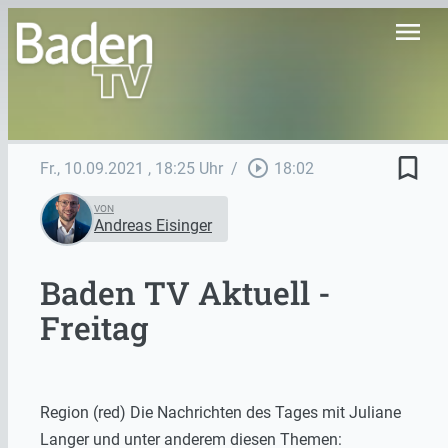
menu
bookmark_border
play_circle_outline
Fr., 10.09.2021
, 18:25 Uhr
/
18:02
VON
Andreas Eisinger
Baden TV Aktuell -
Freitag
Region (red) Die Nachrichten des Tages mit Juliane
Langer und unter anderem diesen Themen: