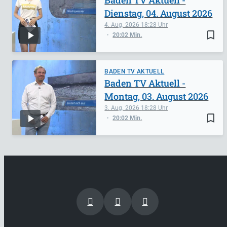
Dienstag, 04. August 2026
4. Aug. 2026
18:28
bookmark_border
20:02 Min.
BADEN TV AKTUELL
Baden TV Aktuell -
Montag, 03. August 2026
3. Aug. 2026
18:28
bookmark_border
20:02 Min.