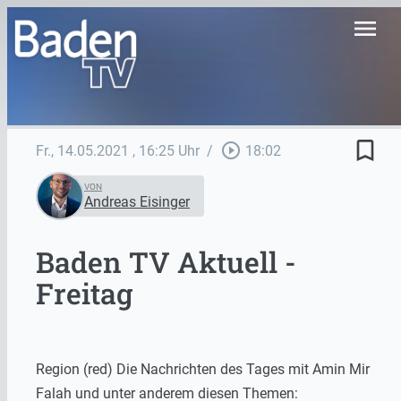
menu
bookmark_border
play_circle_outline
Fr., 14.05.2021
, 16:25 Uhr
/
18:02
VON
Andreas Eisinger
Baden TV Aktuell -
Freitag
Region (red) Die Nachrichten des Tages mit Amin Mir
Falah und unter anderem diesen Themen: