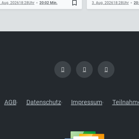
bookmark_border
. Aug. 2026
18:28
20:02 Min.
3. Aug. 2026
18:28
20
AGB
Datenschutz
Impressum
Teilnahm