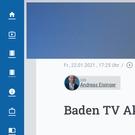
play_circle_outline
Fr., 22.01.2021
, 17:25 Uhr
/
VON
Andreas Eisinger
Baden TV Akt