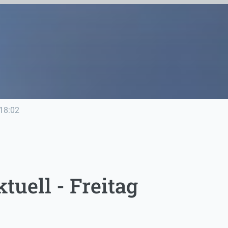
18:02
uell - Freitag