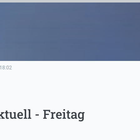
18:02
uell - Freitag