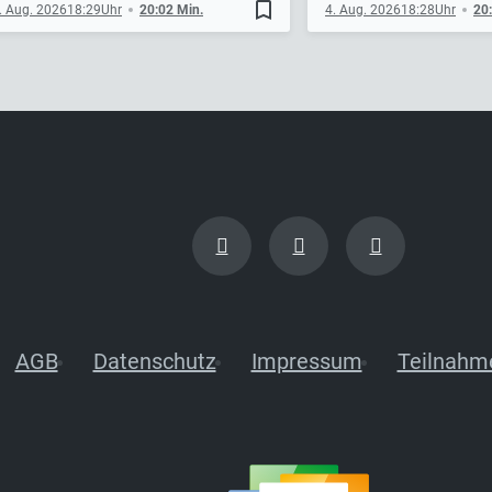
bookmark_border
. Aug. 2026
18:29
20:02 Min.
4. Aug. 2026
18:28
20
AGB
Datenschutz
Impressum
Teilnahm