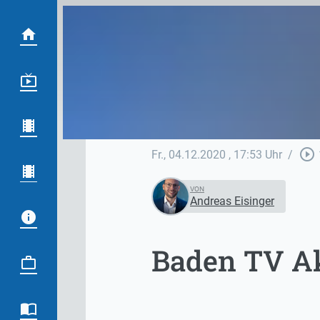
play_circle_outline
Fr., 04.12.2020
, 17:53 Uhr
/
VON
Andreas Eisinger
Baden TV Akt