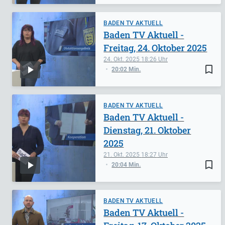
BADEN TV AKTUELL
Baden TV Aktuell -
Freitag, 24. Oktober 2025
24. Okt. 2025
18:26
bookmark_border
20:02 Min.
BADEN TV AKTUELL
Baden TV Aktuell -
Dienstag, 21. Oktober
2025
21. Okt. 2025
18:27
bookmark_border
20:04 Min.
BADEN TV AKTUELL
Baden TV Aktuell -