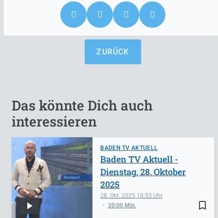
ZURÜCK
Das könnte Dich auch
interessieren
BADEN TV AKTUELL
Baden TV Aktuell -
Dienstag, 28. Oktober
2025
28. Okt. 2025
18:53
bookmark_border
20:00 Min.