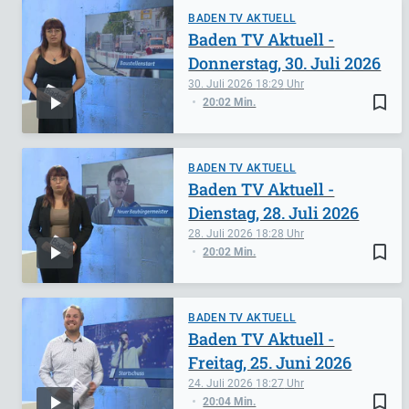
BADEN TV AKTUELL
Baden TV Aktuell -
Donnerstag, 30. Juli 2026
30. Juli 2026
18:29
bookmark_border
20:02 Min.
BADEN TV AKTUELL
Baden TV Aktuell -
Dienstag, 28. Juli 2026
28. Juli 2026
18:28
bookmark_border
20:02 Min.
BADEN TV AKTUELL
Baden TV Aktuell -
Freitag, 25. Juni 2026
24. Juli 2026
18:27
bookmark_border
20:04 Min.