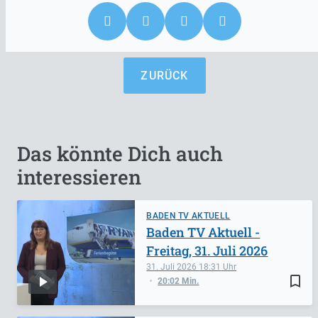
ZURÜCK
Das könnte Dich auch
interessieren
BADEN TV AKTUELL
Baden TV Aktuell -
Freitag, 31. Juli 2026
31. Juli 2026
18:31
bookmark_border
20:02 Min.