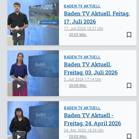
BADEN TV AKTUELL
Baden TV Aktuell, Feitag,
17. Juli 2026
17. Juli 2026
18:27
bookmark_border
20:02 Min.
BADEN TV AKTUELL
Baden TV Aktuell,
Freitag, 03. Juli 2026
3. Juli 2026
17:14
bookmark_border
20:00 Min.
BADEN TV AKTUELL
Baden TV Aktuell -
Freitag, 24. April 2026
24. Apr. 2026
18:26
bookmark_border
20:02 Min.