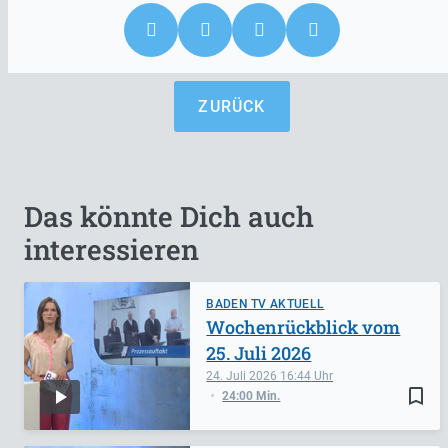
ZURÜCK
Das könnte Dich auch
interessieren
BADEN TV AKTUELL
Wochenrückblick vom
25. Juli 2026
24. Juli 2026
16:44
bookmark_border
24:00 Min.