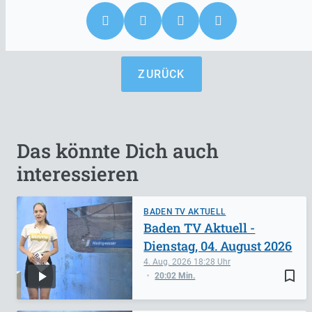
ZURÜCK
Das könnte Dich auch
interessieren
BADEN TV AKTUELL
Baden TV Aktuell -
Dienstag, 04. August 2026
4. Aug. 2026
18:28
bookmark_border
20:02 Min.