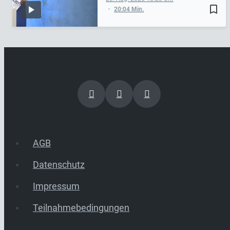
bookmark_border
20:04 Min.
AGB
Datenschutz
Impressum
Teilnahmebedingungen