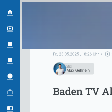
play_circle_outline
Fr., 23.05.2025
, 18:26 Uhr
/
VON
Max Gehrlein
Baden TV Akt