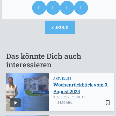
ZURÜCK
Das könnte Dich auch
interessieren
AKTUELLES
Wochenrückblick vom 9.
August 2025
9. Aug. 2025
10:00
bookmark_border
24:00 Min.