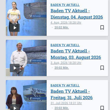
BADEN TV AKTUELL
Baden TV Aktuell -
Dienstag, 04. August 2026
4. Aug. 2026
18:28
bookmark_border
20:02 Min.
BADEN TV AKTUELL
Baden TV Aktuell -
Montag, 03. August 2026
3. Aug. 2026
18:28
bookmark_border
20:02 Min.
BADEN TV AKTUELL
Baden TV Aktuell -
Freitag, 31. Juli 2026
31. Juli 2026
18:31
bookmark_border
20:02 Min.