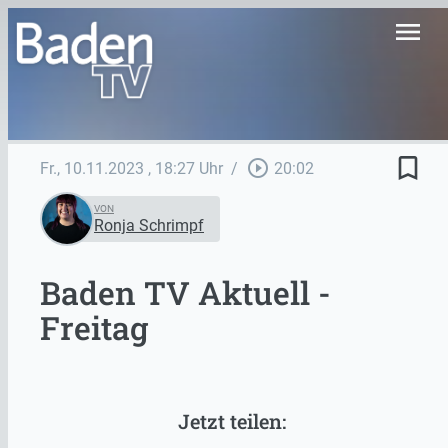
menu
bookmark_border
play_circle_outline
Fr., 10.11.2023
, 18:27 Uhr
/
20:02
VON
Ronja Schrimpf
Baden TV Aktuell -
Freitag