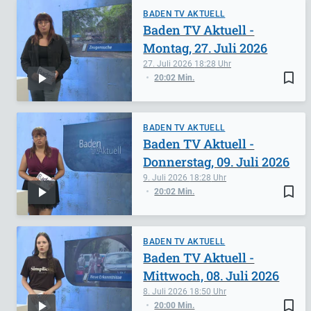
BADEN TV AKTUELL
Baden TV Aktuell -
Montag, 27. Juli 2026
27. Juli 2026
18:28
bookmark_border
20:02 Min.
BADEN TV AKTUELL
Baden TV Aktuell -
Donnerstag, 09. Juli 2026
9. Juli 2026
18:28
bookmark_border
20:02 Min.
BADEN TV AKTUELL
Baden TV Aktuell -
Mittwoch, 08. Juli 2026
8. Juli 2026
18:50
bookmark_border
20:00 Min.