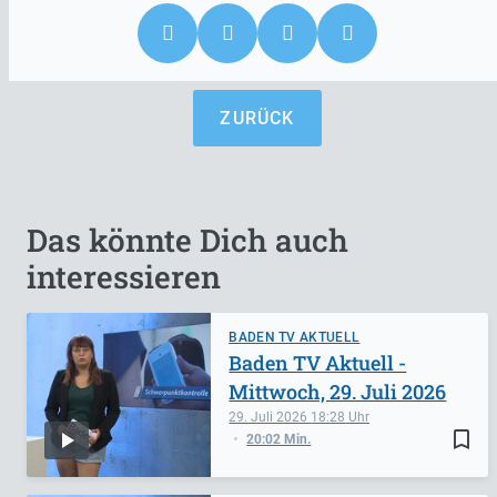
ZURÜCK
Das könnte Dich auch
interessieren
BADEN TV AKTUELL
Baden TV Aktuell -
Mittwoch, 29. Juli 2026
29. Juli 2026
18:28
bookmark_border
20:02 Min.