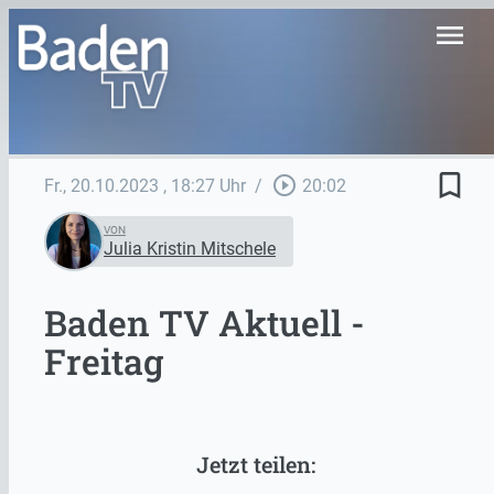
menu
bookmark_border
play_circle_outline
Fr., 20.10.2023
, 18:27 Uhr
/
20:02
VON
Julia Kristin Mitschele
Baden TV Aktuell -
Freitag