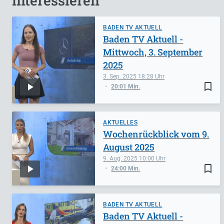
interessieren
BADEN TV AKTUELL
Baden TV Aktuell -
Mittwoch, 3. September
2025
3. Sep. 2025
18:28
bookmark_border
20:01 Min.
AKTUELLES
Wochenrückblick vom 9.
August 2025
9. Aug. 2025
10:00
bookmark_border
24:00 Min.
BADEN TV AKTUELL
Baden TV Aktuell -