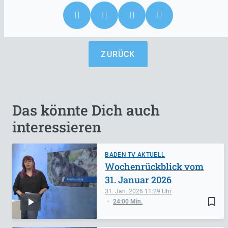
ZURÜCK
Das könnte Dich auch
interessieren
BADEN TV AKTUELL
Wochenrückblick vom
31. Januar 2026
31. Jan. 2026
11:29
bookmark_border
24:00 Min.