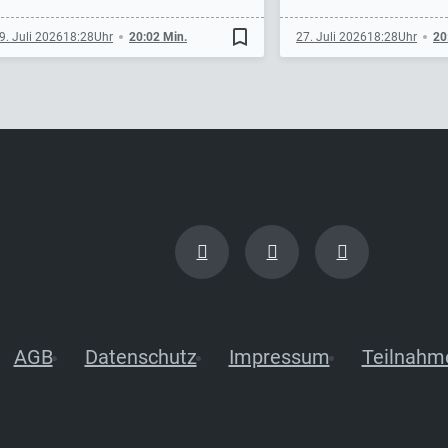
bookmark_border
9. Juli 2026
18:28
20:02 Min.
27. Juli 2026
18:28
20
AGB
Datenschutz
Impressum
Teilnahm