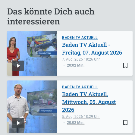
Das könnte Dich auch
interessieren
BADEN TV AKTUELL
Baden TV Aktuell -
Freitag, 07. August 2026
7. Aug. 2026
18:26
bookmark_border
20:02 Min.
BADEN TV AKTUELL
Baden TV Aktuell,
Mittwoch, 05. August
2026
5. Aug. 2026
18:29
bookmark_border
20:02 Min.