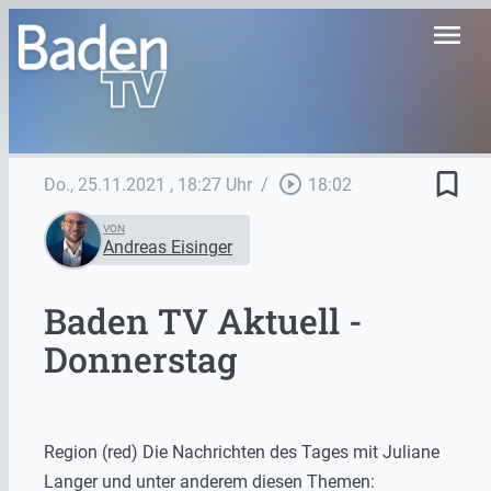
menu
bookmark_border
play_circle_outline
Do., 25.11.2021
, 18:27 Uhr
/
18:02
VON
Andreas Eisinger
Baden TV Aktuell -
Donnerstag
Region (red) Die Nachrichten des Tages mit Juliane
Langer und unter anderem diesen Themen: