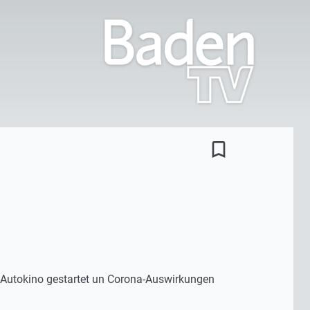
bookmark_border
 Autokino gestartet un Corona-Auswirkungen