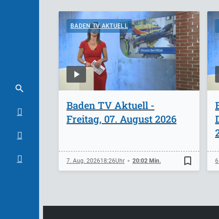
BADEN TV AKTUELL
Baden TV Aktuell -
Freitag, 07. August 2026
bookmark_border
7. Aug. 2026
18:26
20:02 Min.
6