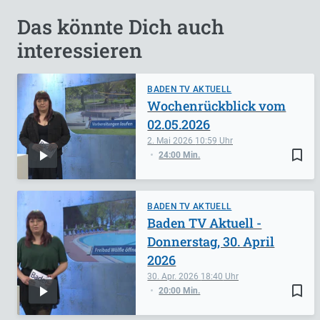
Das könnte Dich auch
interessieren
BADEN TV AKTUELL
Wochenrückblick vom
02.05.2026
2. Mai 2026
10:59
bookmark_border
24:00 Min.
BADEN TV AKTUELL
Baden TV Aktuell -
Donnerstag, 30. April
2026
30. Apr. 2026
18:40
bookmark_border
20:00 Min.