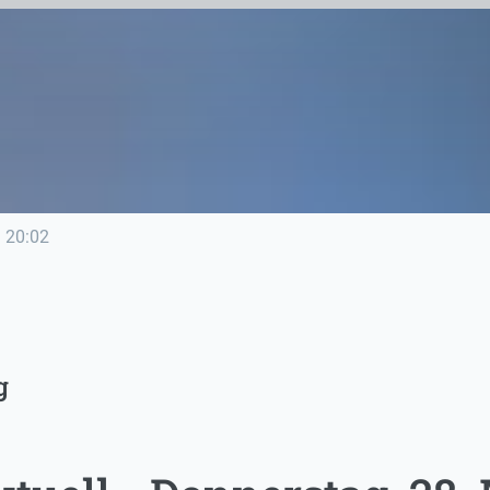
e
20:02
g