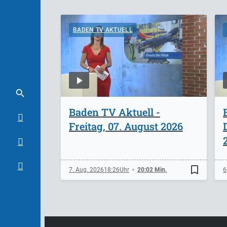
BADEN TV AKTUELL
Baden TV Aktuell -
Freitag, 07. August 2026
bookmark_border
7. Aug. 2026
18:26
20:02 Min.
6