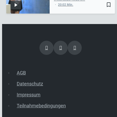
bookmark_border
20:02 Min.
AGB
Datenschutz
Impressum
Teilnahmebedingungen