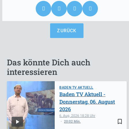
ZURÜCK
Das könnte Dich auch
interessieren
BADEN TV AKTUELL
Baden TV Aktuell -
Donnerstag, 06. August
2026
6. Aug. 2026
18:28
bookmark_border
20:02 Min.