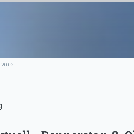
e
20:02
g