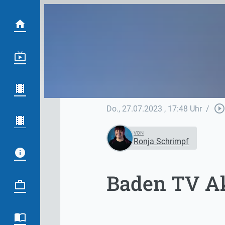
play_circle_outlin
Do., 27.07.2023
, 17:48 Uhr
/
VON
Ronja Schrimpf
Baden TV Ak