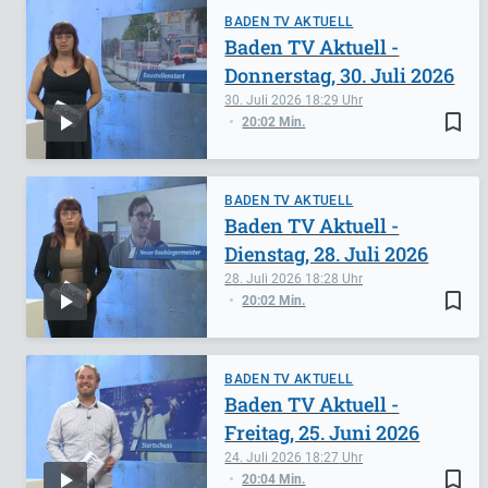
BADEN TV AKTUELL
Baden TV Aktuell -
Donnerstag, 30. Juli 2026
30. Juli 2026
18:29
bookmark_border
20:02 Min.
BADEN TV AKTUELL
Baden TV Aktuell -
Dienstag, 28. Juli 2026
28. Juli 2026
18:28
bookmark_border
20:02 Min.
BADEN TV AKTUELL
Baden TV Aktuell -
Freitag, 25. Juni 2026
24. Juli 2026
18:27
bookmark_border
20:04 Min.