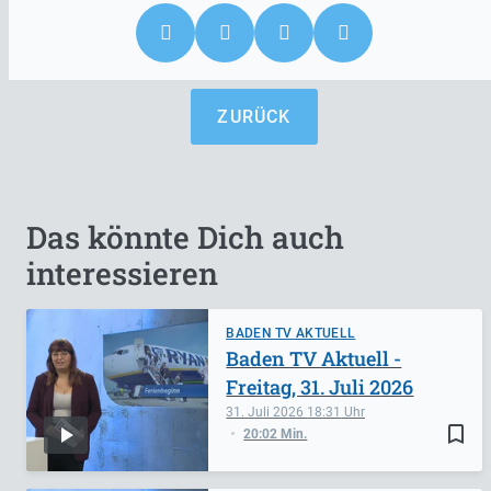
ZURÜCK
Das könnte Dich auch
interessieren
BADEN TV AKTUELL
Baden TV Aktuell -
Freitag, 31. Juli 2026
31. Juli 2026
18:31
bookmark_border
20:02 Min.