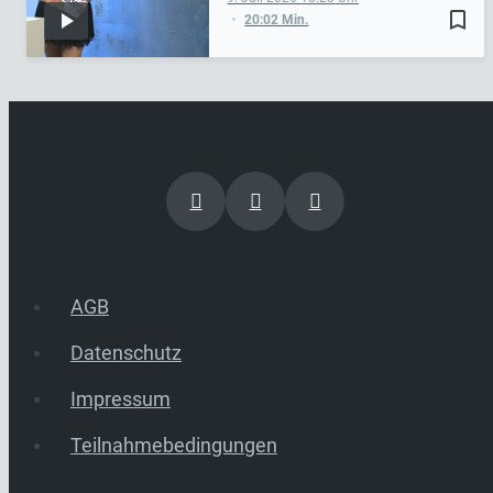
bookmark_border
20:02 Min.
AGB
Datenschutz
Impressum
Teilnahmebedingungen