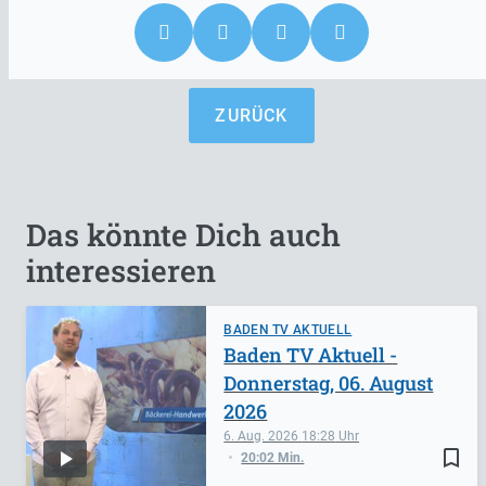
ZURÜCK
Das könnte Dich auch
interessieren
BADEN TV AKTUELL
Baden TV Aktuell -
Donnerstag, 06. August
2026
6. Aug. 2026
18:28
bookmark_border
20:02 Min.