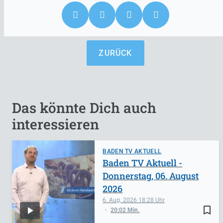
ZURÜCK
Das könnte Dich auch
interessieren
BADEN TV AKTUELL
Baden TV Aktuell -
Donnerstag, 06. August
2026
6. Aug. 2026
18:28
bookmark_border
20:02 Min.