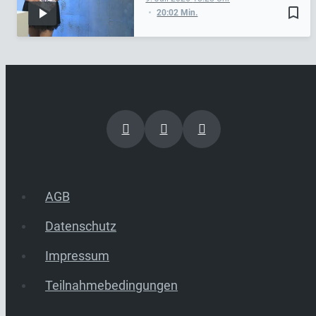
bookmark_border
20:02 Min.
AGB
Datenschutz
Impressum
Teilnahmebedingungen