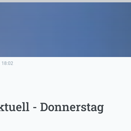
e
18:02
tuell - Donnerstag