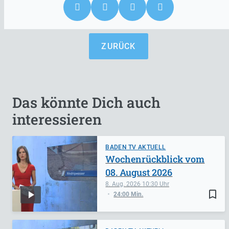
ZURÜCK
Das könnte Dich auch
interessieren
BADEN TV AKTUELL
Wochenrückblick vom
08. August 2026
8. Aug. 2026
10:30
bookmark_border
24:00 Min.