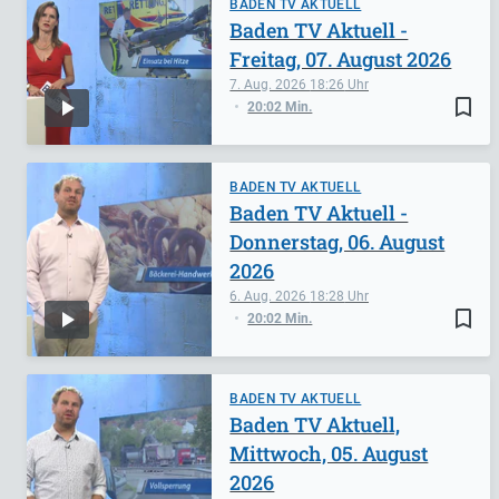
BADEN TV AKTUELL
Baden TV Aktuell -
Freitag, 07. August 2026
7. Aug. 2026
18:26
bookmark_border
20:02 Min.
BADEN TV AKTUELL
Baden TV Aktuell -
Donnerstag, 06. August
2026
6. Aug. 2026
18:28
bookmark_border
20:02 Min.
BADEN TV AKTUELL
Baden TV Aktuell,
Mittwoch, 05. August
2026