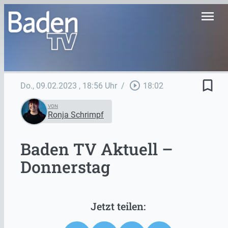
menu
bookmark_border
play_circle_outline
Do., 09.02.2023
, 18:56 Uhr
/
18:02
VON
Ronja Schrimpf
Baden TV Aktuell –
Donnerstag