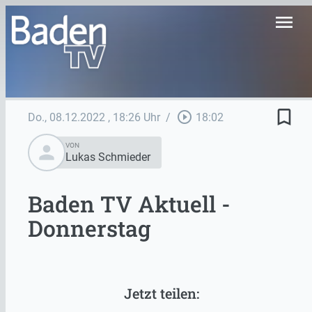
menu
bookmark_border
play_circle_outline
Do., 08.12.2022
, 18:26 Uhr
/
18:02
person
VON
Lukas Schmieder
Baden TV Aktuell -
Donnerstag