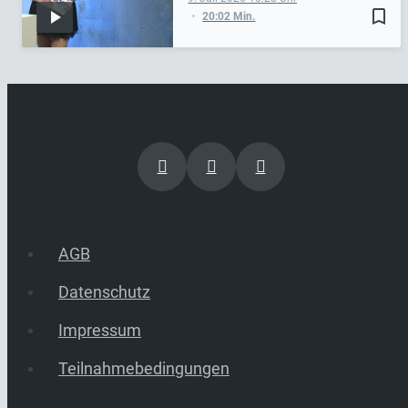
bookmark_border
20:02 Min.
AGB
Datenschutz
Impressum
Teilnahmebedingungen