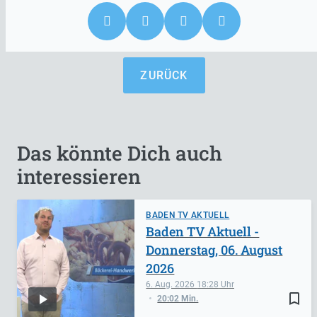
ZURÜCK
Das könnte Dich auch
interessieren
BADEN TV AKTUELL
Baden TV Aktuell -
Donnerstag, 06. August
2026
6. Aug. 2026
18:28
bookmark_border
20:02 Min.