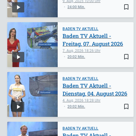
9. Aug. 2025
10:00
bookmark_border
24:00 Min.
BADEN TV AKTUELL
Baden TV Aktuell -
Freitag, 07. August 2026
7. Aug. 2026
18:26
bookmark_border
20:02 Min.
BADEN TV AKTUELL
Baden TV Aktuell -
Dienstag, 04. August 2026
4. Aug. 2026
18:28
bookmark_border
20:02 Min.
BADEN TV AKTUELL
Baden TV Aktuell -