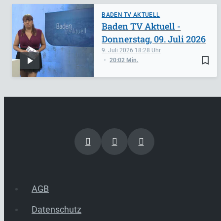
BADEN TV AKTUELL
Baden TV Aktuell -
Donnerstag, 09. Juli 2026
9. Juli 2026
18:28
bookmark_border
20:02 Min.
AGB
Datenschutz