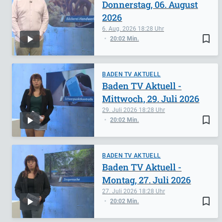
Donnerstag, 06. August
2026
6. Aug. 2026
18:28
bookmark_border
20:02 Min.
BADEN TV AKTUELL
Baden TV Aktuell -
Mittwoch, 29. Juli 2026
29. Juli 2026
18:28
bookmark_border
20:02 Min.
BADEN TV AKTUELL
Baden TV Aktuell -
Montag, 27. Juli 2026
27. Juli 2026
18:28
bookmark_border
20:02 Min.