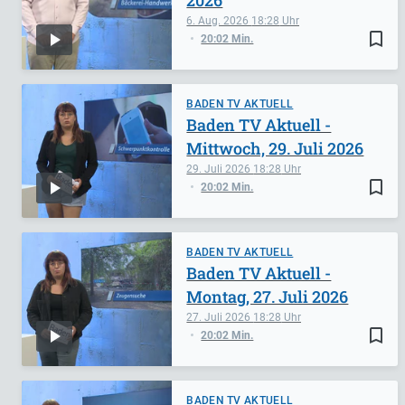
2026
6. Aug. 2026
18:28
bookmark_border
20:02 Min.
BADEN TV AKTUELL
Baden TV Aktuell -
Mittwoch, 29. Juli 2026
29. Juli 2026
18:28
bookmark_border
20:02 Min.
BADEN TV AKTUELL
Baden TV Aktuell -
Montag, 27. Juli 2026
27. Juli 2026
18:28
bookmark_border
20:02 Min.
BADEN TV AKTUELL