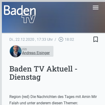
menu
bookmark_border
play_circle_outline
Di., 22.12.2020
, 17:33 Uhr
/
18:02
VON
Andreas Eisinger
Baden TV Aktuell -
Dienstag
Region (red) Die Nachrichten des Tages mit Amin Mir
Falah und unter anderem diesen Themen: