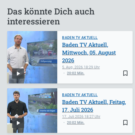
Das könnte Dich auch
interessieren
BADEN TV AKTUELL
Baden TV Aktuell,
Mittwoch, 05. August
2026
5. Aug. 2026
18:29
bookmark_border
20:02 Min.
BADEN TV AKTUELL
Baden TV Aktuell, Feitag,
17. Juli 2026
17. Juli 2026
18:27
bookmark_border
20:02 Min.