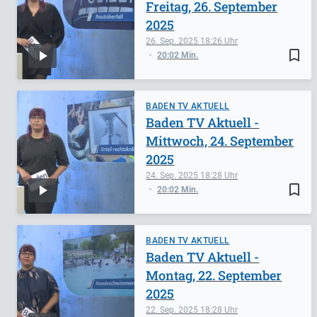
Freitag, 26. September
2025
26. Sep. 2025
18:26
bookmark_border
20:02 Min.
BADEN TV AKTUELL
Baden TV Aktuell -
Mittwoch, 24. September
2025
24. Sep. 2025
18:28
bookmark_border
20:02 Min.
BADEN TV AKTUELL
Baden TV Aktuell -
Montag, 22. September
2025
22. Sep. 2025
18:28