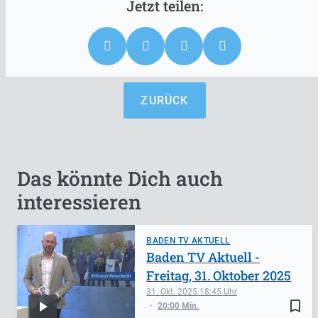
ZURÜCK
Das könnte Dich auch
interessieren
BADEN TV AKTUELL
Baden TV Aktuell -
Freitag, 31. Oktober 2025
31. Okt. 2025
18:45
bookmark_border
20:00 Min.