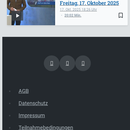
Freitag, 17. Oktober 2025
17. Okt. 2025
18:26
bookmark_border
20:02 Min.
AGB
Datenschutz
Impressum
Teilnahmebedingungen