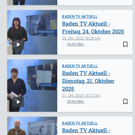
BADEN TV AKTUELL
Baden TV Aktuell -
Freitag, 24. Oktober 2025
24. Okt. 2025
18:26
bookmark_border
20:02 Min.
BADEN TV AKTUELL
Baden TV Aktuell -
Dienstag, 21. Oktober
2025
21. Okt. 2025
18:27
bookmark_border
20:04 Min.
BADEN TV AKTUELL
Baden TV Aktuell -