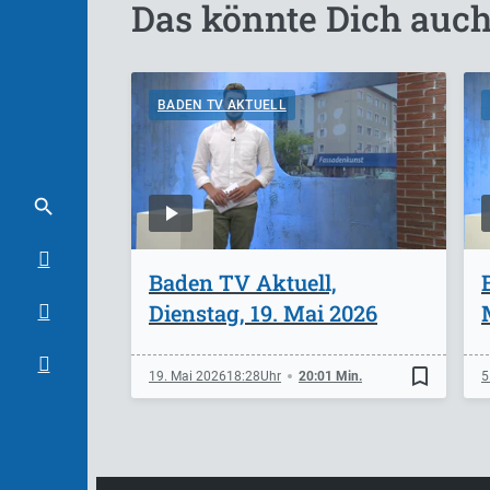
Das könnte Dich auch
BADEN TV AKTUELL
Baden TV Aktuell,
Dienstag, 19. Mai 2026
bookmark_border
19. Mai 2026
18:28
20:01 Min.
5