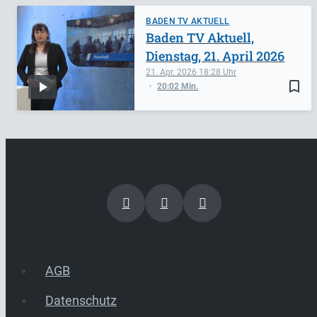
BADEN TV AKTUELL
Baden TV Aktuell,
Dienstag, 21. April 2026
21. Apr. 2026
18:28
bookmark_border
20:02 Min.
AGB
Datenschutz