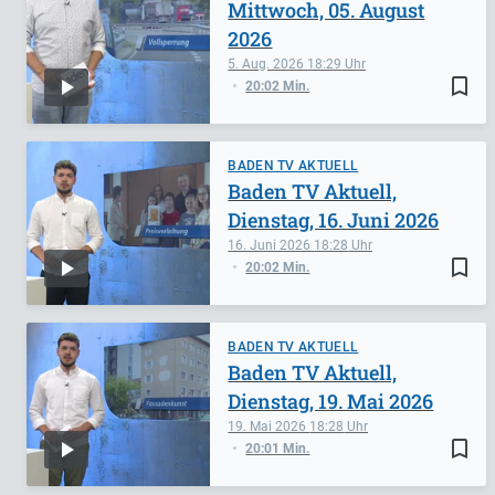
Mittwoch, 05. August
2026
5. Aug. 2026
18:29
bookmark_border
20:02 Min.
BADEN TV AKTUELL
Baden TV Aktuell,
Dienstag, 16. Juni 2026
16. Juni 2026
18:28
bookmark_border
20:02 Min.
BADEN TV AKTUELL
Baden TV Aktuell,
Dienstag, 19. Mai 2026
19. Mai 2026
18:28
bookmark_border
20:01 Min.