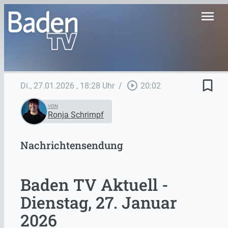
menu
bookmark_border
play_circle_outline
Di., 27.01.2026
, 18:28 Uhr
/
20:02
VON
Ronja Schrimpf
Nachrichtensendung
Baden TV Aktuell -
Dienstag, 27. Januar
2026