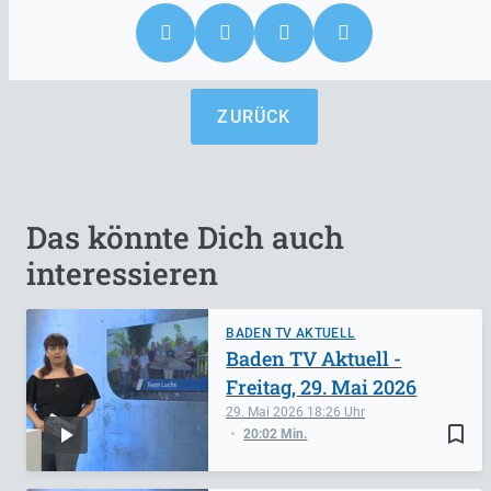
ZURÜCK
Das könnte Dich auch
interessieren
BADEN TV AKTUELL
Baden TV Aktuell -
Freitag, 29. Mai 2026
29. Mai 2026
18:26
bookmark_border
20:02 Min.