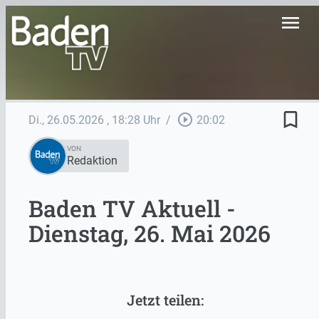
menu
bookmark_border
play_circle_outline
Di., 26.05.2026
, 18:28 Uhr
/
20:02
VON
Redaktion
Baden TV Aktuell -
Dienstag, 26. Mai 2026