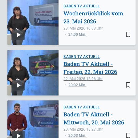
BADEN TV AKTUELL
Wochenrückblick vom
23. Mai 2026
23. Mai 2026
10:08
bookmark_border
24:00 Min.
BADEN TV AKTUELL
Baden TV Aktuell -
Freitag, 22. Mai 2026
22. Mai 2026
18:26
bookmark_border
20:02 Min.
BADEN TV AKTUELL
Baden TV Aktuell -
Mittwoch, 20. Mai 2026
20. Mai 2026
18:27
bookmark_border
20:03 Min.