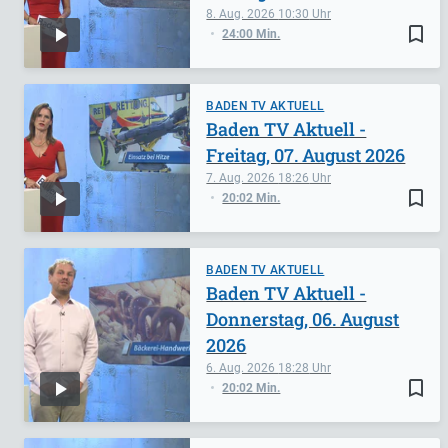
8. Aug. 2026
10:30
bookmark_border
24:00 Min.
BADEN TV AKTUELL
Baden TV Aktuell -
Freitag, 07. August 2026
7. Aug. 2026
18:26
bookmark_border
20:02 Min.
BADEN TV AKTUELL
Baden TV Aktuell -
Donnerstag, 06. August
2026
6. Aug. 2026
18:28
bookmark_border
20:02 Min.