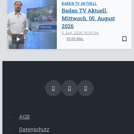
BADEN TV AKTUELL
Baden TV Aktuell,
Mittwoch, 05. August
2026
5. Aug. 2026
18:29
bookmark_border
20:02 Min.
AGB
Datenschutz