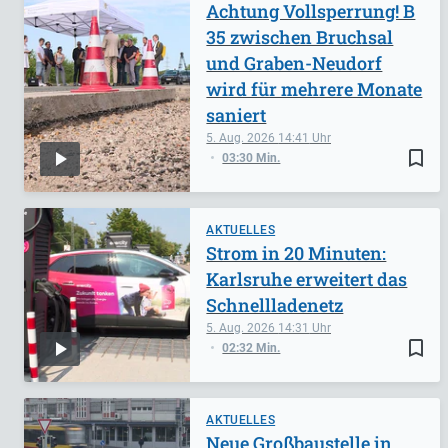
Achtung Vollsperrung! B
35 zwischen Bruchsal
und Graben-Neudorf
wird für mehrere Monate
saniert
5. Aug. 2026
14:41
bookmark_border
03:30 Min.
AKTUELLES
Strom in 20 Minuten:
Karlsruhe erweitert das
Schnellladenetz
5. Aug. 2026
14:31
bookmark_border
02:32 Min.
AKTUELLES
Neue Großbaustelle in