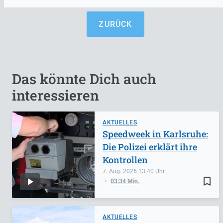
ZURÜCK
Das könnte Dich auch
interessieren
AKTUELLES
Speedweek in Karlsruhe:
Die Polizei erklärt ihre
Kontrollen
7. Aug. 2026
13:40
bookmark_border
03:34 Min.
AKTUELLES