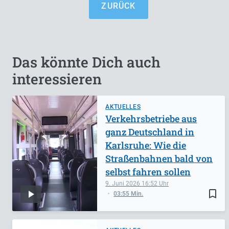
ZURÜCK
Das könnte Dich auch
interessieren
AKTUELLES
Verkehrsbetriebe aus
ganz Deutschland in
Karlsruhe: Wie die
Straßenbahnen bald von
selbst fahren sollen
9. Juni 2026
16:52
bookmark_border
03:55 Min.