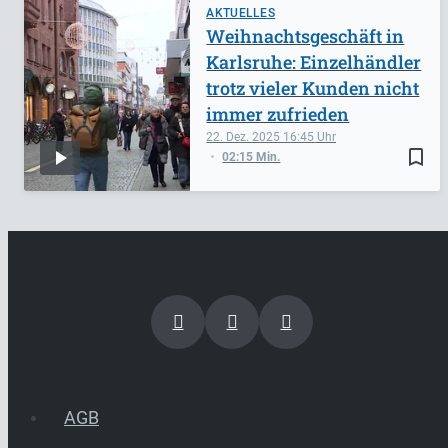
AKTUELLES
Weihnachtsgeschäft in
Karlsruhe: Einzelhändler
trotz vieler Kunden nicht
immer zufrieden
22. Dez. 2025
16:45
bookmark_border
02:15 Min.
AGB