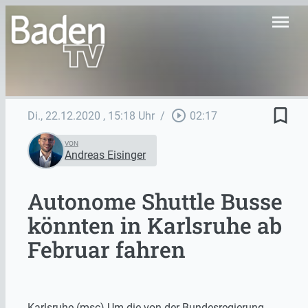
menu
bookmark_border
play_circle_outline
Di., 22.12.2020
, 15:18 Uhr
/
02:17
VON
Andreas Eisinger
Autonome Shuttle Busse
könnten in Karlsruhe ab
Februar fahren
Karlsruhe (msc) Um die von der Bundesregierung