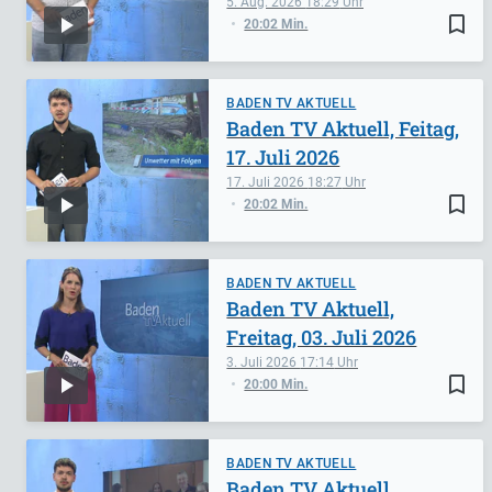
5. Aug. 2026
18:29
bookmark_border
20:02 Min.
BADEN TV AKTUELL
Baden TV Aktuell, Feitag,
17. Juli 2026
17. Juli 2026
18:27
bookmark_border
20:02 Min.
BADEN TV AKTUELL
Baden TV Aktuell,
Freitag, 03. Juli 2026
3. Juli 2026
17:14
bookmark_border
20:00 Min.
BADEN TV AKTUELL
Baden TV Aktuell,