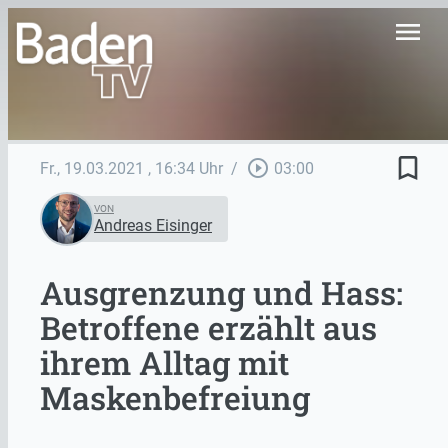
menu
bookmark_border
play_circle_outline
Fr., 19.03.2021
, 16:34 Uhr
/
03:00
VON
Andreas Eisinger
Ausgrenzung und Hass:
Betroffene erzählt aus
ihrem Alltag mit
Maskenbefreiung