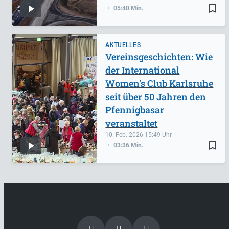
bookmark_border
05:40 Min.
AKTUELLES
Vereinsgeschichten: Wie
der International
Women's Club Karlsruhe
seit über 50 Jahren den
Pfennigbasar
veranstaltet
10. Feb. 2026
15:49
bookmark_border
03:36 Min.