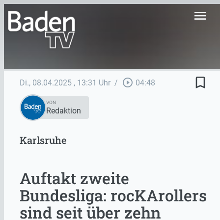
menu
bookmark_border
play_circle_outline
Di., 08.04.2025
, 13:31 Uhr
/
04:48
VON
Redaktion
Karlsruhe
Auftakt zweite
Bundesliga: rocKArollers
sind seit über zehn