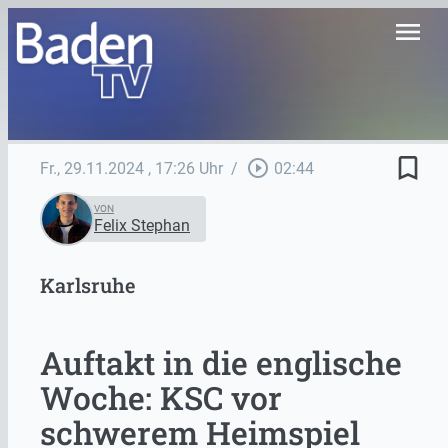
menu
bookmark_border
play_circle_outline
Fr., 29.11.2024
, 17:26 Uhr
/
02:44
VON
Felix Stephan
Karlsruhe
Auftakt in die englische
Woche: KSC vor
schwerem Heimspiel