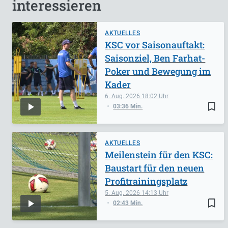
interessieren
AKTUELLES
KSC vor Saisonauftakt:
Saisonziel, Ben Farhat-
Poker und Bewegung im
Kader
6. Aug. 2026
18:02
bookmark_border
03:36 Min.
AKTUELLES
Meilenstein für den KSC:
Baustart für den neuen
Profitrainingsplatz
5. Aug. 2026
14:13
bookmark_border
02:43 Min.